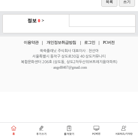
목록
쓰기
정보
0
>
이용약관
개인정보취급방침
로그인
PC버전
쑥쑥플래닛 주식회사 대표이사 : 천선아
서울특별시 동작구 상도로30길 40 상도커뮤니티
복합문화센터 206호 (상도동, 상도2차두산위브트레지움아파트)
angel8467@gmail.com
·