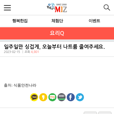
행복한집
체험단
이벤트
요리Q
일주일만 싱겁게, 오늘부터 나트륨 줄여주세요.
2023-02-15
조회
4,801
출처:
식품안전나라