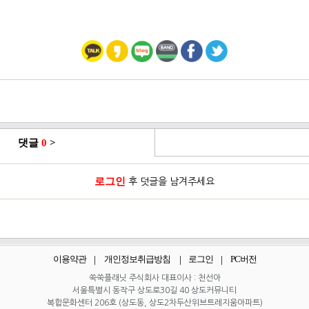
댓글
0
>
로그인
후 덧글을 남겨주세요
이용약관
개인정보취급방침
로그인
PC버전
쑥쑥플래닛 주식회사 대표이사 : 천선아
서울특별시 동작구 상도로30길 40 상도커뮤니티
복합문화센터 206호 (상도동, 상도2차두산위브트레지움아파트)