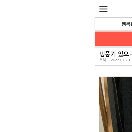
행복
냉풍기 있으
흐히
2022-07-20