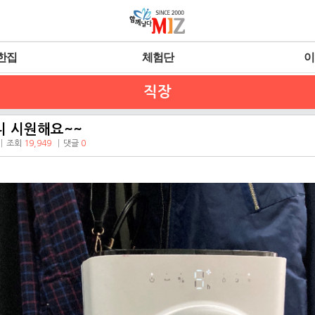
한집
체험단
이
직장
니 시원해요~~
조회
19,949
댓글
0