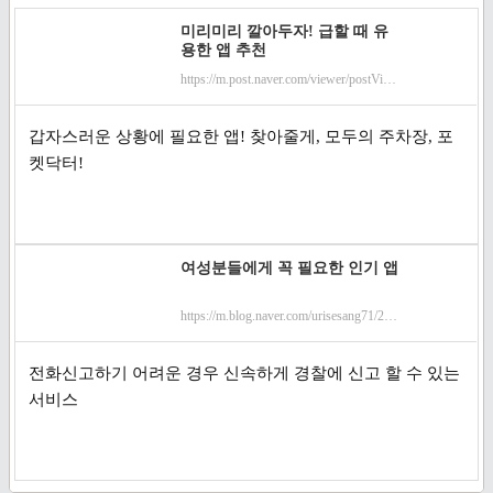
미리미리 깔아두자! 급할 때 유
용한 앱 추천
https://m.post.naver.com/viewer/postView.nhn?volumeNo=8645194&memberNo=16226184&searchRank=32
갑자스러운 상황에 필요한 앱! 찾아줄게, 모두의 주차장, 포
켓닥터!
여성분들에게 꼭 필요한 인기 앱
https://m.blog.naver.com/urisesang71/220848948557
전화신고하기 어려운 경우 신속하게 경찰에 신고 할 수 있는
서비스