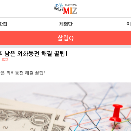
한집
체험단
이
살림Q
 남은 외화동전 해결 꿀팁!
5,823
남은 외화동전 해결
꿀팁
!