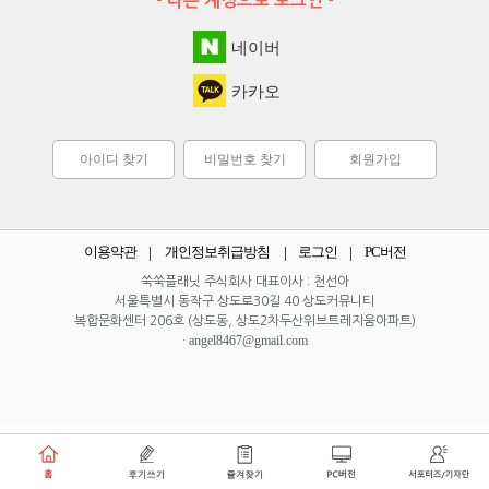
- 다른 계정으로 로그인 -
네이버
카카오
아이디 찾기
비밀번호 찾기
회원가입
이용약관
개인정보취급방침
로그인
PC버전
쑥쑥플래닛 주식회사 대표이사 : 천선아
서울특별시 동작구 상도로30길 40 상도커뮤니티
복합문화센터 206호 (상도동, 상도2차두산위브트레지움아파트)
angel8467@gmail.com
·