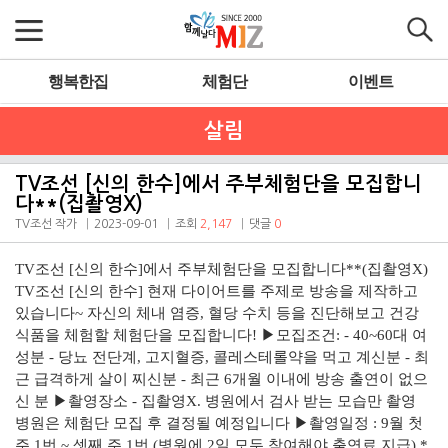
행복한집
체험단
이벤트
살림
TV조선 [신의 한수]에서 주부체험단을 모집합니
다**(집촬영X)
TV조선 작가
2023-09-01
조회
2,147
댓글
0
TV조선 [신의 한수]에서 주부체험단을 모집합니다**(집촬영X)
TV조선 [신의 한수] 현재 다이어트를 주제로 방송을 제작하고
있습니다~
자신의 체내 염증, 혈당 수치 등을 진단해보고 건강
식품을 체험할 체험단을 모집합니다!
▶모집조건:
- 40~60대 여
성분
- 당뇨 전단계, 고지혈증, 콜레스테롤약을 먹고 계신분
- 최
근 급격하게 살이 찌신분
- 최근 6개월 이내에 방송 출연이 없으
신 분
▶촬영장소
- 집촬영X. 병원에서 검사 받는 모습만 촬영
병원은 체험단 모집 후 결정될 예정입니다
▶촬영일정 :
9월 첫
주 1번 ~ 셋째 주 1번
(병원에 2일 모두 참여해야 출연료 지급)
*