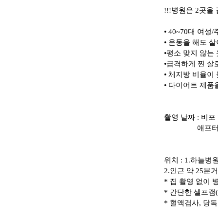
!!!병원은 2곳을
• 40~70대 여성
• 운동을 해도 살
•평소 맞지 않는
•급격하게 찐 살
• 체지방 비율이
• 다이어트 제품
촬영 날짜 : 
애프터 7월 3
위치 : 1.하늘병
2.인근 약 25분
* 집 촬영 없이
* 간단한 셀프캠
* 혈액검사, 당